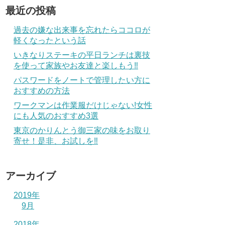
最近の投稿
過去の嫌な出来事を忘れたらココロが
軽くなったという話
いきなりステーキの平日ランチは裏技
を使って家族やお友達と楽しもう‼
パスワードをノートで管理したい方に
おすすめの方法
ワークマンは作業服だけじゃない!女性
にも人気のおすすめ3選
東京のかりんとう御三家の味をお取り
寄せ！是非、お試しを‼
アーカイブ
2019年
9月
2018年