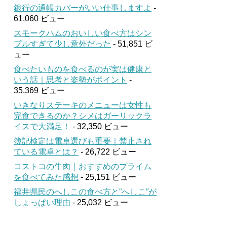
銀行の通帳カバーがいい仕事しますよ
-
61,060 ビュー
スモークハムのおいしい食べ方はシン
プルすぎて少し意外だった
- 51,851 ビ
ュー
食べたいものを食べるのが実は健康と
いう話｜思考と姿勢がポイント
-
35,369 ビュー
いきなりステーキのメニューは女性も
完食できるのか？シメはガーリックラ
イスで大満足！
- 32,350 ビュー
簿記検定は電卓選びも重要｜禁止され
ている電卓とは？
- 26,722 ビュー
コストコの牛肉｜おすすめのプライム
を食べてみた感想
- 25,151 ビュー
福井県民のへしこの食べ方と”へしこ”が
しょっぱい理由
- 25,032 ビュー