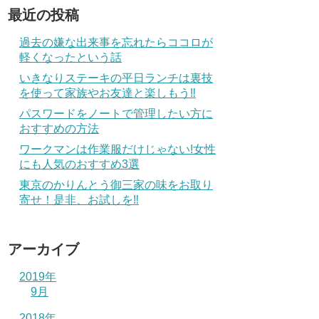
最近の投稿
過去の嫌な出来事を忘れたらココロが
軽くなったという話
いきなりステーキの平日ランチは裏技
を使って家族やお友達と楽しもう‼
パスワードをノートで管理したい方に
おすすめの方法
ワークマンは作業服だけじゃない!女性
にも人気のおすすめ3選
東京のかりんとう御三家の味をお取り
寄せ！是非、お試しを‼
アーカイブ
2019年
9月
2018年