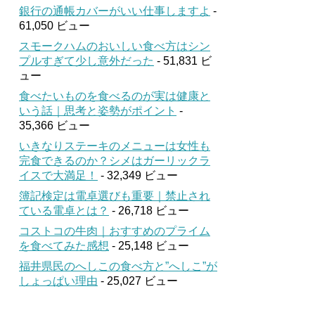
銀行の通帳カバーがいい仕事しますよ
-
61,050 ビュー
スモークハムのおいしい食べ方はシン
プルすぎて少し意外だった
- 51,831 ビ
ュー
食べたいものを食べるのが実は健康と
いう話｜思考と姿勢がポイント
-
35,366 ビュー
いきなりステーキのメニューは女性も
完食できるのか？シメはガーリックラ
イスで大満足！
- 32,349 ビュー
簿記検定は電卓選びも重要｜禁止され
ている電卓とは？
- 26,718 ビュー
コストコの牛肉｜おすすめのプライム
を食べてみた感想
- 25,148 ビュー
福井県民のへしこの食べ方と”へしこ”が
しょっぱい理由
- 25,027 ビュー