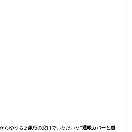
から
ゆうちょ銀行
の窓口でいただいた
”通帳カバーと磁