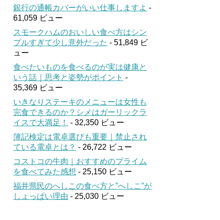
銀行の通帳カバーがいい仕事しますよ
-
61,059 ビュー
スモークハムのおいしい食べ方はシン
プルすぎて少し意外だった
- 51,849 ビ
ュー
食べたいものを食べるのが実は健康と
いう話｜思考と姿勢がポイント
-
35,369 ビュー
いきなりステーキのメニューは女性も
完食できるのか？シメはガーリックラ
イスで大満足！
- 32,350 ビュー
簿記検定は電卓選びも重要｜禁止され
ている電卓とは？
- 26,722 ビュー
コストコの牛肉｜おすすめのプライム
を食べてみた感想
- 25,150 ビュー
福井県民のへしこの食べ方と”へしこ”が
しょっぱい理由
- 25,030 ビュー