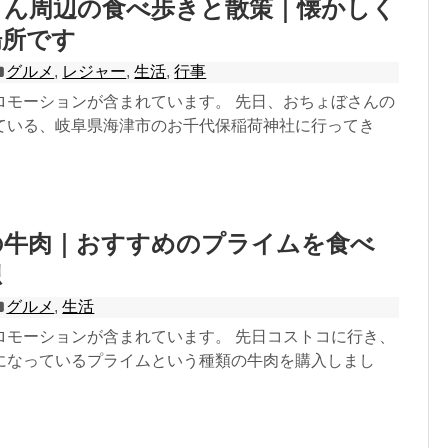
さん周辺の食べ歩きと散策｜懐かしく
場所です
グルメ
,
レジャー
,
生活
,
行事
ロモーションが含まれています。 先日、おちょぼさんの
ている、岐阜県海津市のお千代保稲荷神社に行ってき
の牛肉｜おすすめのプライムを食べ
想
グルメ
,
生活
ロモーションが含まれています。 先日コストコに行き、
になっているプライムという種類の牛肉を購入しまし