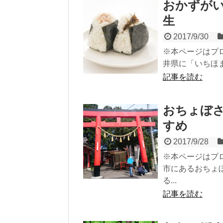
おかずが
生
2017/9/30
※本ページはプ
井県に「いちほま
記事を読む
おちょぼ
すめ
2017/9/28
※本ページはプ
市にあるおちょ
る...
記事を読む