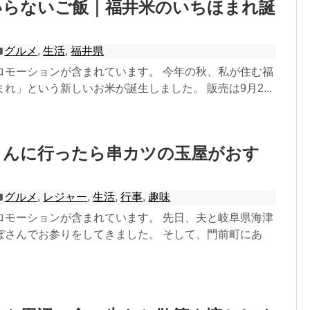
いらないご飯｜福井米のいちほまれ誕
グルメ
,
生活
,
福井県
ロモーションが含まれています。 今年の秋、私が住む福
れ」という新しいお米が誕生しました。 販売は9月2...
さんに行ったら串カツの玉屋がおす
グルメ
,
レジャー
,
生活
,
行事
,
趣味
ロモーションが含まれています。 先日、夫と岐阜県海津
ぼさんでお参りをしてきました。 そして、門前町にあ