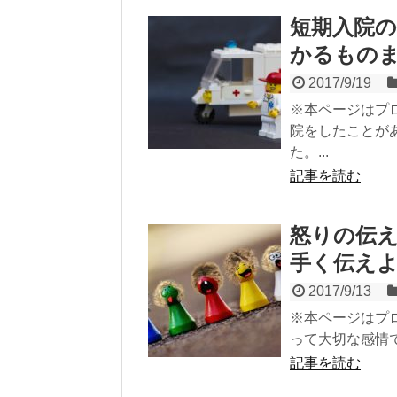
短期入院
かるもの
2017/9/19
※本ページはプ
院をしたことが
た。...
記事を読む
怒りの伝え
手く伝え
2017/9/13
※本ページはプ
って大切な感情で
記事を読む