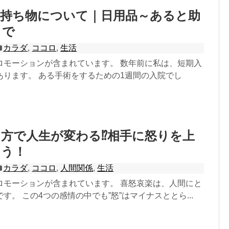
の持ち物について｜日用品～あると助
まで
カラダ
,
ココロ
,
生活
ロモーションが含まれています。 数年前に私は、短期入
あります。 ある手術をするための1週間の入院でし
方で人生が変わる⁉相手に怒りを上
よう！
カラダ
,
ココロ
,
人間関係
,
生活
ロモーションが含まれています。 喜怒哀楽は、人間にと
す。 この4つの感情の中でも”怒”はマイナスととら...