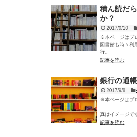
積ん読だ
か？
2017/9/10
※本ページはプ
図書館も時々利
行...
記事を読む
銀行の通
2017/9/8
※本ページはプ
真はイメージです) 
記事を読む