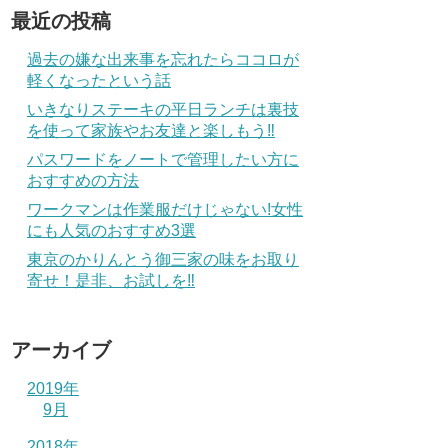
最近の投稿
過去の嫌な出来事を忘れたらココロが
軽くなったという話
いきなりステーキの平日ランチは裏技
を使って家族やお友達と楽しもう‼
パスワードをノートで管理したい方に
おすすめの方法
ワークマンは作業服だけじゃない!女性
にも人気のおすすめ3選
東京のかりんとう御三家の味をお取り
寄せ！是非、お試しを‼
アーカイブ
2019年
9月
2018年