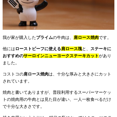
我が家が購入した
プライム
の牛肉は、
肩ロース焼肉
です。
他には
ローストビーフに使える
肩ロース塊
と、
ステーキに
おすすめの
サーロインニューヨークステーキカット
があり
ました。
コストコの
肩ロース焼肉
は、十分な厚みと大きさにカット
されています。
焼肉と書いてありますが、普段利用するスーパーマーケッ
トの焼肉用の牛肉とは見た目が違い、一人一枚食べるだけ
で十分な大きさです。