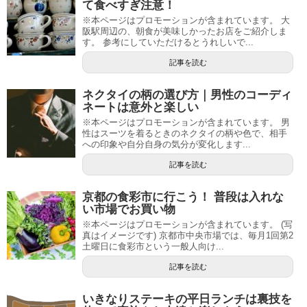
て食べすぎ注意！
※本ページはプロモーションが含まれています。 大
阪駅周辺の、朝食が美味しかったお店をご紹介しま
す。 参考にしていただけるとうれしいで...
記事を読む
ネクタイの柄の選び方｜男性のコーディ
ネートは意外と楽しい
※本ページはプロモーションが含まれています。 男
性はスーツを着るときのネクタイの柄や色で、相手
への印象や自分自身の気分が変化します...
記事を読む
京都の食彩市に行こう！ 普段は入れな
い市場でお買い物
※本ページはプロモーションが含まれています。 (写
真はイメージです) 京都市中央市場では、毎月1回第2
土曜日に食彩市という一般人向け...
記事を読む
いきなりステーキの平日ランチは裏技を