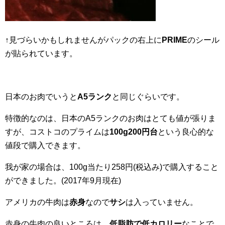
↑見づらいかもしれませんがパックの右上に
PRIME
のシール
が貼られています。
日本のお肉でいうと
A5ランク
と同じぐらいです。
特徴的なのは、日本のA5ランクのお肉はとても値が張りま
すが、コストコのプライムは
100g200円台
という良心的な
値段で購入できます。
我が家の場合は、100g当たり258円(税込み)で購入すること
ができました。(2017年9月現在)
アメリカの牛肉は
赤身
なので
サシ
は入っていません。
赤身の牛肉の良いところは、
低脂肪で低カロリー
なことで