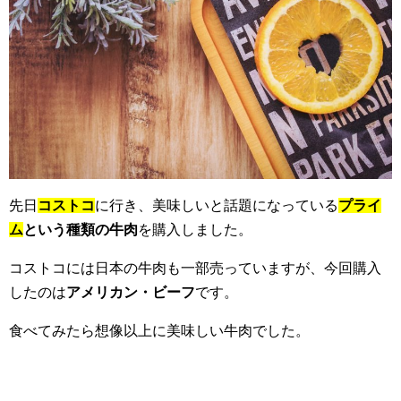
先日
コストコ
に行き、美味しいと話題になっている
プライ
ム
という種類の牛肉
を購入しました。
コストコには日本の牛肉も一部売っていますが、今回購入
したのは
アメリカン・ビーフ
です。
食べてみたら想像以上に美味しい牛肉でした。