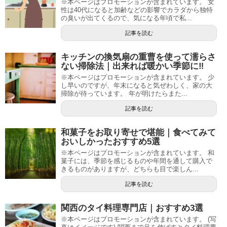
※本ページはプロモーションが含まれています。 女
性は40代になると加齢などの影響でカラダから独特
の臭いが出てくるので、気になる年頃で私...
記事を読む
キッチンの換気扇の重曹を使って濡らさ
ない掃除法｜出来れば暖かい季節に‼
※本ページはプロモーションが含まれています。 少
し早いのですが、年末になると気ぜわしく、家の大
掃除が待っています。 年が明けたらまた...
記事を読む
和菓子をお取り寄せで堪能｜食べてみて
おいしかったおすすめ5選
※本ページはプロモーションが含まれています。 和
菓子には、季節を感じるものや年間を通して購入で
きるものがありますが、どちらも目で楽しん...
記事を読む
関西のタイ料理専門店｜おすすめ3選
※本ページはプロモーションが含まれています。 (写