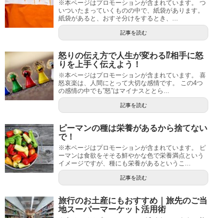
※本ページはプロモーションが含まれています。 つ
いついたまっていくものの中で、紙袋があります。
紙袋があると、おすそ分けをするとき、...
記事を読む
怒りの伝え方で人生が変わる⁉相手に怒
りを上手く伝えよう！
※本ページはプロモーションが含まれています。 喜
怒哀楽は、人間にとって大切な感情です。 この4つ
の感情の中でも”怒”はマイナスととら...
記事を読む
ピーマンの種は栄養があるから捨てない
で！
※本ページはプロモーションが含まれています。 ピ
ーマンは食欲をそそる鮮やかな色で栄養満点という
イメージですが、種にも栄養があるというこ...
記事を読む
旅行のお土産にもおすすめ｜旅先のご当
地スーパーマーケット活用術