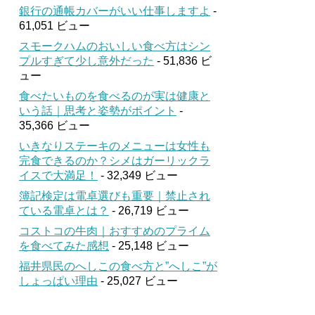
銀行の通帳カバーがいい仕事しますよ
-
61,051 ビュー
スモークハムのおいしい食べ方はシン
プルすぎて少し意外だった
- 51,836 ビ
ュー
食べたいものを食べるのが実は健康と
いう話｜思考と姿勢がポイント
-
35,366 ビュー
いきなりステーキのメニューは女性も
完食できるのか？シメはガーリックラ
イスで大満足！
- 32,349 ビュー
簿記検定は電卓選びも重要｜禁止され
ている電卓とは？
- 26,719 ビュー
コストコの牛肉｜おすすめのプライム
を食べてみた感想
- 25,148 ビュー
福井県民のへしこの食べ方と”へしこ”が
しょっぱい理由
- 25,027 ビュー