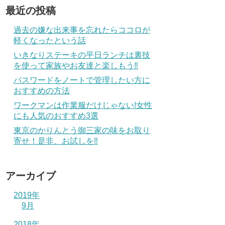
最近の投稿
過去の嫌な出来事を忘れたらココロが
軽くなったという話
いきなりステーキの平日ランチは裏技
を使って家族やお友達と楽しもう‼
パスワードをノートで管理したい方に
おすすめの方法
ワークマンは作業服だけじゃない!女性
にも人気のおすすめ3選
東京のかりんとう御三家の味をお取り
寄せ！是非、お試しを‼
アーカイブ
2019年
9月
2018年