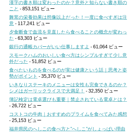
漢字の書き順は変わったのか？意外と知らない書き順の
こと
- 853,151 ビュー
舞茸の栄養効果は想像以上だった！一度に食べすぎは注
意
- 117,241 ビュー
夕食断食で血流を見直したら食べることの概念が変わっ
た
- 63,303 ビュー
銀行の通帳カバーがいい仕事しますよ
- 61,064 ビュー
スモークハムのおいしい食べ方はシンプルすぎて少し意
外だった
- 51,852 ビュー
食べたいものを食べるのが実は健康という話｜思考と姿
勢がポイント
- 35,370 ビュー
いきなりステーキのメニューは女性も完食できるのか？
シメはガーリックライスで大満足！
- 32,350 ビュー
簿記検定は電卓選びも重要｜禁止されている電卓とは？
- 26,722 ビュー
コストコの牛肉｜おすすめのプライムを食べてみた感想
- 25,153 ビュー
福井県民のへしこの食べ方と”へしこ”がしょっぱい理由