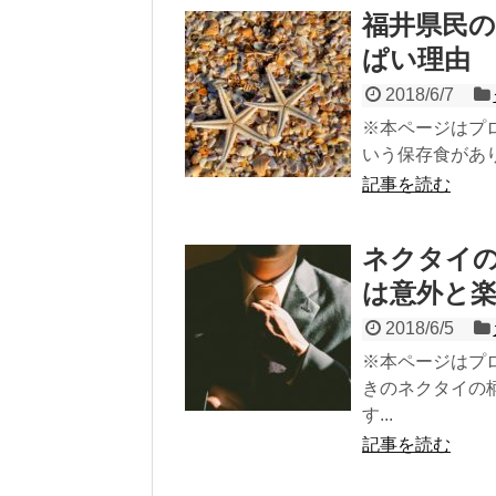
福井県民の
ぱい理由
2018/6/7
※本ページはプ
いう保存食があり
記事を読む
ネクタイ
は意外と
2018/6/5
※本ページはプ
きのネクタイの
す...
記事を読む