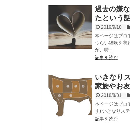
過去の嫌
たという
2019/9/10
本ページはプロ
つらい経験を忘
が、特...
記事を読む
いきなり
家族やお友
2018/8/31
本ページはプロ
す) いきなりス
記事を読む