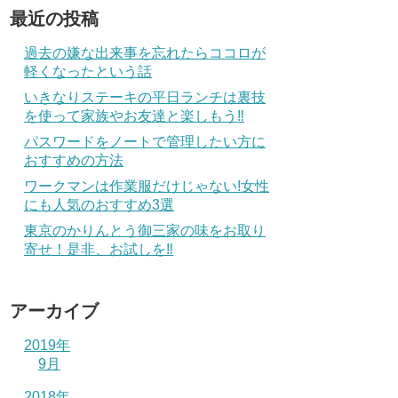
最近の投稿
過去の嫌な出来事を忘れたらココロが
軽くなったという話
いきなりステーキの平日ランチは裏技
を使って家族やお友達と楽しもう‼
パスワードをノートで管理したい方に
おすすめの方法
ワークマンは作業服だけじゃない!女性
にも人気のおすすめ3選
東京のかりんとう御三家の味をお取り
寄せ！是非、お試しを‼
アーカイブ
2019年
9月
2018年