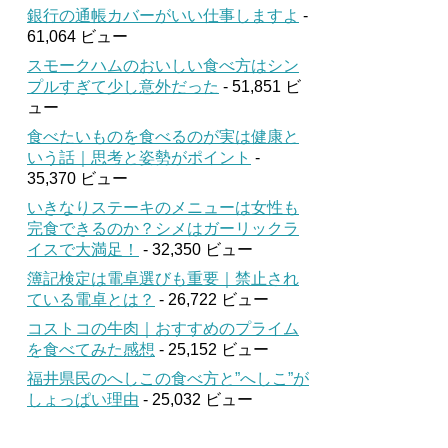
銀行の通帳カバーがいい仕事しますよ
-
61,064 ビュー
スモークハムのおいしい食べ方はシン
プルすぎて少し意外だった
- 51,851 ビ
ュー
食べたいものを食べるのが実は健康と
いう話｜思考と姿勢がポイント
-
35,370 ビュー
いきなりステーキのメニューは女性も
完食できるのか？シメはガーリックラ
イスで大満足！
- 32,350 ビュー
簿記検定は電卓選びも重要｜禁止され
ている電卓とは？
- 26,722 ビュー
コストコの牛肉｜おすすめのプライム
を食べてみた感想
- 25,152 ビュー
福井県民のへしこの食べ方と”へしこ”が
しょっぱい理由
- 25,032 ビュー