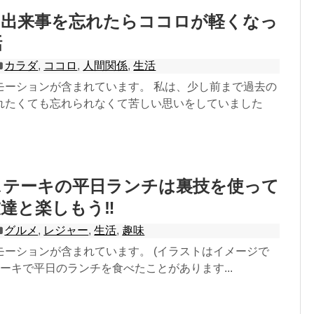
な出来事を忘れたらココロが軽くなっ
話
カラダ
,
ココロ
,
人間関係
,
生活
モーションが含まれています。 私は、少し前まで過去の
れたくても忘れられなくて苦しい思いをしていました
ステーキの平日ランチは裏技を使って
達と楽しもう‼
グルメ
,
レジャー
,
生活
,
趣味
モーションが含まれています。 (イラストはイメージで
テーキで平日のランチを食べたことがあります...