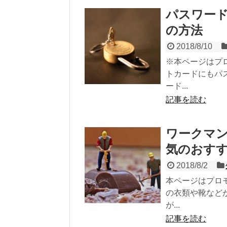
パスワー
の方法
2018/8/10
※本ページはプ
トカードにもパ
ード...
記事を読む
ワークマン
気のおすす
2018/8/2
本ページはプロ
の衣類や靴など
が...
記事を読む