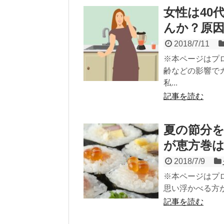
女性は40
んか？原
2018/7/11
※本ページはプ
齢などの影響で
私...
記事を読む
夏の節分
が恵方巻
2018/7/9
※本ページはプ
思い浮かべる方が
記事を読む