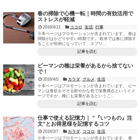
春の掃除で心機一転｜時間の有効活用で
ストレスが軽減
2018/4/11
ココロ
,
生活
,
行事
※本ページはプロモーションが含まれています。 春は
掃除がはかどりやすい時期です。 欧米では春に掃除す
ることが恒例になっていて、スプリ...
記事を読む
ピーマンの種は栄養があるから捨てない
で！
2018/4/5
カラダ
,
グルメ
,
生活
※本ページはプロモーションが含まれています。 ピー
マンは食欲をそそる鮮やかな色で栄養満点というイメ
ージですが、種にも栄養があるというこ...
記事を読む
仕事で使える記憶力｜ ”『いつもの』注
文”とお得意様を記憶するコツ
2018/3/7
カラダ
,
ココロ
,
生活
※本ページはプロモーションが含まれています。 春