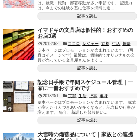
は、就職・転勤・部署移動が多い季節です。 記憶力
は、今までの経験を基に仕事を潤滑に進...
記事を読む
イマドキの文具店は個性的！おすすめの
お店3選
2018/3/2
ココロ
,
レジャー
,
京都
,
生活
,
趣味
※本ページはプロモーションが含まれています。 (写
真はイメージです) 最近は、個性的でオリジナルの文
具が売っている文具屋さんをよく...
記事を読む
記念日手帳で年間スケジュール管理｜一
家に一冊おすすめです
2018/3/1
京都
,
生活
,
行事
,
趣味
※本ページはプロモーションが含まれています。 家族
が増えたり人づきあいが多くなると、記念日や行事が
増えます。 毎年、新調した普段使い...
記事を読む
大雪時の備蓄品について｜家族との連携