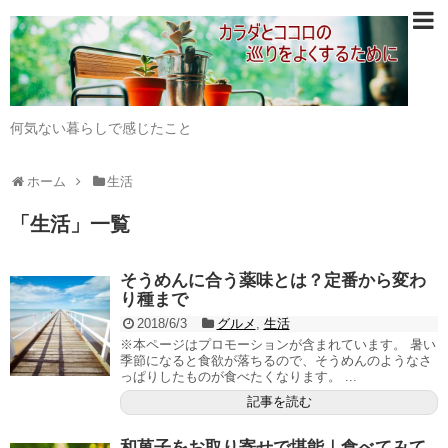
何気ない暮らしで感じたこと
ホーム
生活
「
生活
」
一覧
そうめんに合う薬味とは？定番から変わ
り種まで
2018/6/3
グルメ
,
生活
※本ページはプロモーションが含まれています。 暑い
季節になると食欲が落ちるので、そうめんのようなさ
っぱりしたものが食べたくなります。 ...
記事を読む
和菓子をお取り寄せで堪能｜食べてみて