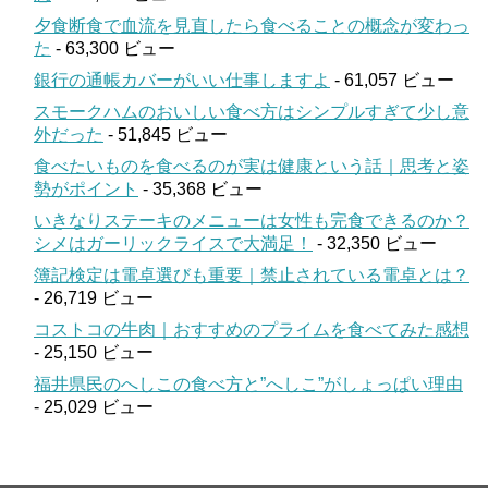
夕食断食で血流を見直したら食べることの概念が変わっ
た
- 63,300 ビュー
銀行の通帳カバーがいい仕事しますよ
- 61,057 ビュー
スモークハムのおいしい食べ方はシンプルすぎて少し意
外だった
- 51,845 ビュー
食べたいものを食べるのが実は健康という話｜思考と姿
勢がポイント
- 35,368 ビュー
いきなりステーキのメニューは女性も完食できるのか？
シメはガーリックライスで大満足！
- 32,350 ビュー
簿記検定は電卓選びも重要｜禁止されている電卓とは？
- 26,719 ビュー
コストコの牛肉｜おすすめのプライムを食べてみた感想
- 25,150 ビュー
福井県民のへしこの食べ方と”へしこ”がしょっぱい理由
- 25,029 ビュー