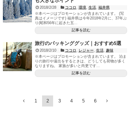
も大きなポイント
2018/2/28
ココロ
,
環境
,
生活
,
福井県
※本ページはプロモーションが含まれています。 (写
真はイメージです) 福井県は今年2018年2月に、37年ぶ
り(昭和56年に起きた五...
記事を読む
旅行のパッキンググッズ｜おすすめ5選
2018/2/10
ココロ
,
レジャー
,
生活
,
趣味
※本ページはプロモーションが含まれています。 泊ま
りの旅行や遠出をするときは、どうしても荷物が多く
なりますね。 家族が多いと尚更です...
記事を読む
1
2
3
4
5
6