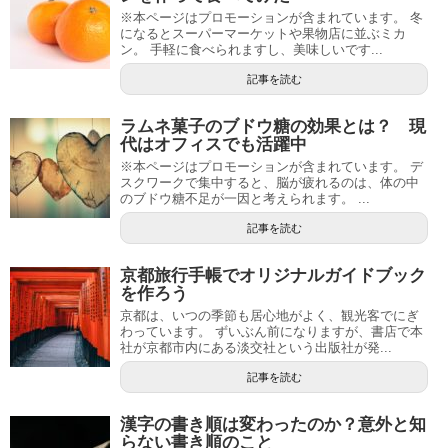
※本ページはプロモーションが含まれています。 冬
になるとスーパーマーケットや果物店に並ぶミカ
ン。 手軽に食べられますし、美味しいです...
記事を読む
ラムネ菓子のブドウ糖の効果とは？ 現
代はオフィスでも活躍中
※本ページはプロモーションが含まれています。 デ
スクワークで集中すると、脳が疲れるのは、体の中
のブドウ糖不足が一因と考えられます。 ...
記事を読む
京都旅行手帳でオリジナルガイドブック
を作ろう
京都は、いつの季節も居心地がよく、観光客でにぎ
わっています。 ずいぶん前になりますが、書店で本
社が京都市内にある淡交社という出版社が発...
記事を読む
漢字の書き順は変わったのか？意外と知
らない書き順のこと