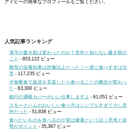
アイビーの簡単なプロフィールもご覧ください。
人気記事ランキング
漢字の書き順は変わったのか？意外と知らない書き順の
こと
- 853,122 ビュー
舞茸の栄養効果は想像以上だった！一度に食べすぎは注
意
- 117,235 ビュー
夕食断食で血流を見直したら食べることの概念が変わっ
た
- 63,300 ビュー
銀行の通帳カバーがいい仕事しますよ
- 61,051 ビュー
スモークハムのおいしい食べ方はシンプルすぎて少し意
外だった
- 51,838 ビュー
食べたいものを食べるのが実は健康という話｜思考と姿
勢がポイント
- 35,367 ビュー