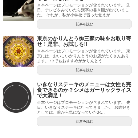
※本ページはプロモーションが含まれています。 先
日、テレビをみていたら漢字の書き順が出ていまし
た。 それが、私が小学校で習った覚えが...
記事を読む
東京のかりんとう御三家の味をお取り寄
せ！是非、お試しを‼
※本ページはプロモーションが含まれています。 東
京には、おいしいかりんとうのお店がたくさんあり
ます。 中でもおすすめがかりんとう...
記事を読む
いきなりステーキのメニューは女性も完
食できるのか？シメはガーリックライス
で大満足！
※本ページはプロモーションが含まれています。 先
日、いきなりステーキに行ってきました。 お肉好き
としては、前から気になっていたお...
記事を読む