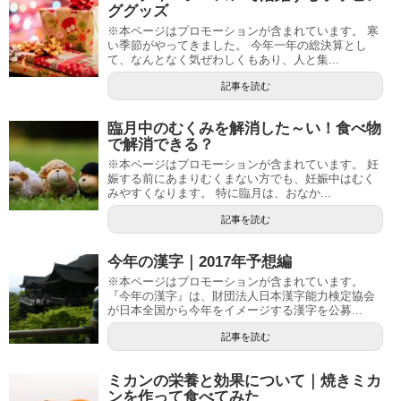
ググッズ
※本ページはプロモーションが含まれています。 寒
い季節がやってきました。 今年一年の総決算とし
て、なんとなく気ぜわしくもあり、人と集...
記事を読む
臨月中のむくみを解消した～い！食べ物
で解消できる？
※本ページはプロモーションが含まれています。 妊
娠する前にあまりむくまない方でも、妊娠中はむく
みやすくなります。 特に臨月は、おなか...
記事を読む
今年の漢字｜2017年予想編
※本ページはプロモーションが含まれています。
『今年の漢字』は、財団法人日本漢字能力検定協会
が日本全国から今年をイメージする漢字を公募...
記事を読む
ミカンの栄養と効果について｜焼きミカ
ンを作って食べてみた