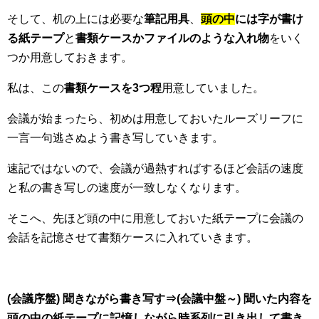
そして、机の上には必要な
筆記用具
、
頭の中
には字が書け
る紙テープ
と
書類ケースかファイルのような入れ物
をいく
つか用意しておきます。
私は、この
書類ケースを3つ程
用意していました。
会議が始まったら、初めは用意しておいたルーズリーフに
一言一句逃さぬよう書き写していきます。
速記ではないので、会議が過熱すればするほど会話の速度
と私の書き写しの速度が一致しなくなります。
そこへ、先ほど頭の中に用意しておいた紙テープに会議の
会話を記憶させて書類ケースに入れていきます。
(会議序盤) 聞きながら書き写す⇒(会議中盤～) 聞いた内容を
頭の中の紙テープに記憶しながら時系列に引き出して書き