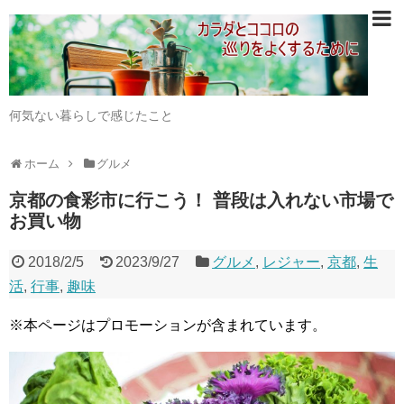
何気ない暮らしで感じたこと
ホーム
グルメ
京都の食彩市に行こう！ 普段は入れない市場で
お買い物
2018/2/5
2023/9/27
グルメ
,
レジャー
,
京都
,
生
活
,
行事
,
趣味
※本ページはプロモーションが含まれています。