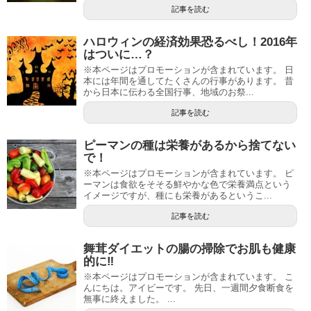
記事を読む
ハロウィンの経済効果恐るべし！2016年
はついに…？
※本ページはプロモーションが含まれています。 日
本には年間を通してたくさんの行事があります。 昔
から日本に伝わる全国行事、地域のお祭...
記事を読む
ピーマンの種は栄養があるから捨てない
で！
※本ページはプロモーションが含まれています。 ピ
ーマンは食欲をそそる鮮やかな色で栄養満点という
イメージですが、種にも栄養があるというこ...
記事を読む
舞茸ダイエットの腸の掃除でお肌も健康
的に‼
※本ページはプロモーションが含まれています。 こ
んにちは。アイビーです。 先日、一週間夕食断食を
無事に終えました。 ...