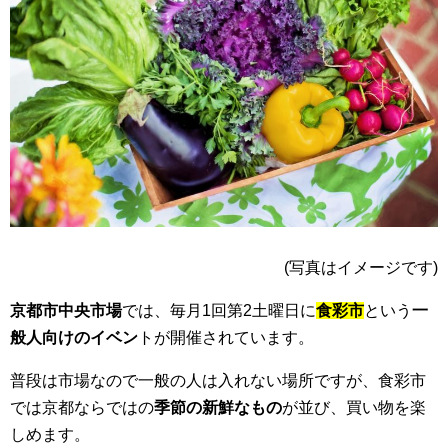
(写真はイメージです)
京都市中央市場
では、毎月1回第2土曜日に
食彩市
という
一
般人向けのイベン
トが開催されています。
普段は市場なので一般の人は入れない場所ですが、食彩市
では京都ならではの
季節の新鮮なもの
が並び、買い物を楽
しめます。