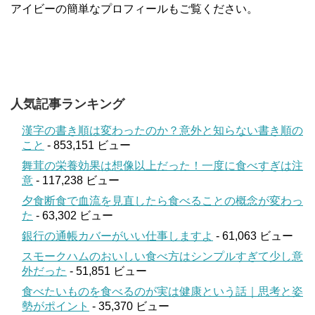
アイビーの簡単なプロフィールもご覧ください。
人気記事ランキング
漢字の書き順は変わったのか？意外と知らない書き順の
こと
- 853,151 ビュー
舞茸の栄養効果は想像以上だった！一度に食べすぎは注
意
- 117,238 ビュー
夕食断食で血流を見直したら食べることの概念が変わっ
た
- 63,302 ビュー
銀行の通帳カバーがいい仕事しますよ
- 61,063 ビュー
スモークハムのおいしい食べ方はシンプルすぎて少し意
外だった
- 51,851 ビュー
食べたいものを食べるのが実は健康という話｜思考と姿
勢がポイント
- 35,370 ビュー