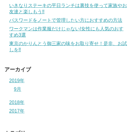
いきなりステーキの平日ランチは裏技を使って家族やお
友達と楽しもう‼
パスワードをノートで管理したい方におすすめの方法
ワークマンは作業服だけじゃない!女性にも人気のおす
すめ3選
東京のかりんとう御三家の味をお取り寄せ！是非、お試
しを‼
アーカイブ
2019年
9月
2018年
2017年