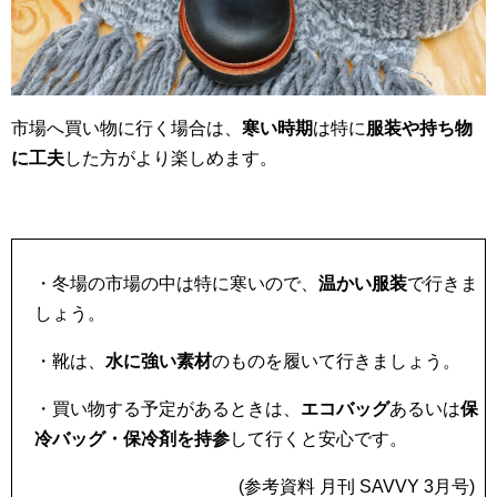
市場へ買い物に行く場合は、
寒い時期
は特に
服装や持ち物
に工夫
した方がより楽しめます。
・冬場の市場の中は特に寒いので、
温かい服装
で行きま
しょう。
・靴は、
水に強い素材
のものを履いて行きましょう。
・買い物する予定があるときは、
エコバッグ
あるいは
保
冷バッグ・保冷剤を持参
して行くと安心です。
(参考資料 月刊 SAVVY 3月号)