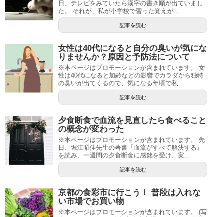
日、テレビをみていたら漢字の書き順が出ていまし
た。 それが、私が小学校で習った覚えが...
記事を読む
女性は40代になると自分の臭いが気にな
りませんか？原因と予防法について
※本ページはプロモーションが含まれています。 女
性は40代になると加齢などの影響でカラダから独特
の臭いが出てくるので、気になる年頃で私...
記事を読む
夕食断食で血流を見直したら食べること
の概念が変わった
※本ページはプロモーションが含まれています。 先
日、堀江昭佳先生の著書『血流がすべて解決する』
を読み、一週間の夕食断食に感銘を受け、実...
記事を読む
京都の食彩市に行こう！ 普段は入れな
い市場でお買い物
※本ページはプロモーションが含まれています。 (写