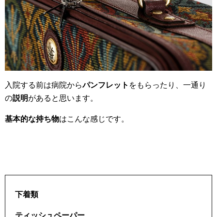
入院する前は病院から
パンフレット
をもらったり、一通り
の
説明
があると思います。
基本的な持ち物
はこんな感じです。
下着類
ティッシュペーパー