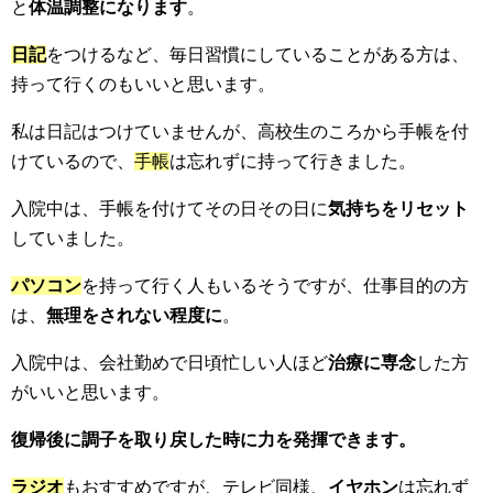
と
体温調整になります
。
日記
をつけるなど、毎日習慣にしていることがある方は、
持って行くのもいいと思います。
私は日記はつけていませんが、高校生のころから手帳を付
けているので、
手帳
は忘れずに持って行きました。
入院中は、手帳を付けてその日その日に
気持ちをリセット
していました。
パソコン
を持って行く人もいるそうですが、仕事目的の方
は、
無理をされない程度に
。
入院中は、会社勤めで日頃忙しい人ほど
治療に専念
した方
がいいと思います。
復帰後に調子を取り戻した時に力を発揮できます。
ラジオ
もおすすめですが、テレビ同様、
イヤホン
は忘れず