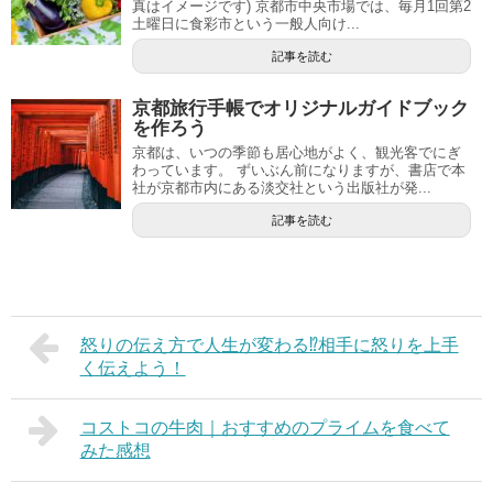
真はイメージです) 京都市中央市場では、毎月1回第2
土曜日に食彩市という一般人向け...
記事を読む
京都旅行手帳でオリジナルガイドブック
を作ろう
京都は、いつの季節も居心地がよく、観光客でにぎ
わっています。 ずいぶん前になりますが、書店で本
社が京都市内にある淡交社という出版社が発...
記事を読む
怒りの伝え方で人生が変わる⁉相手に怒りを上手
く伝えよう！
コストコの牛肉｜おすすめのプライムを食べて
みた感想