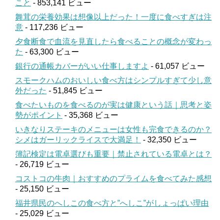
こと
- 853,141 ビュー
舞茸の栄養効果は想像以上だった！一度に食べすぎは注
意
- 117,236 ビュー
夕食断食で血流を見直したら食べることの概念が変わっ
た
- 63,300 ビュー
銀行の通帳カバーがいい仕事しますよ
- 61,057 ビュー
スモークハムのおいしい食べ方はシンプルすぎて少し意
外だった
- 51,845 ビュー
食べたいものを食べるのが実は健康という話｜思考と姿
勢がポイント
- 35,368 ビュー
いきなりステーキのメニューは女性も完食できるのか？
シメはガーリックライスで大満足！
- 32,350 ビュー
簿記検定は電卓選びも重要｜禁止されている電卓とは？
- 26,719 ビュー
コストコの牛肉｜おすすめのプライムを食べてみた感想
- 25,150 ビュー
福井県民のへしこの食べ方と”へしこ”がしょっぱい理由
- 25,029 ビュー