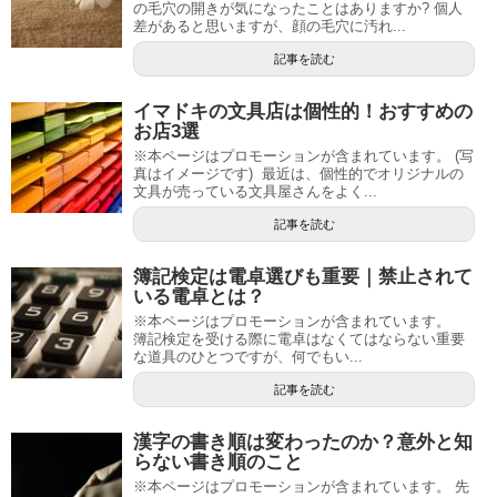
の毛穴の開きが気になったことはありますか? 個人
差があると思いますが、顔の毛穴に汚れ...
記事を読む
イマドキの文具店は個性的！おすすめの
お店3選
※本ページはプロモーションが含まれています。 (写
真はイメージです) 最近は、個性的でオリジナルの
文具が売っている文具屋さんをよく...
記事を読む
簿記検定は電卓選びも重要｜禁止されて
いる電卓とは？
※本ページはプロモーションが含まれています。
簿記検定を受ける際に電卓はなくてはならない重要
な道具のひとつですが、何でもい...
記事を読む
漢字の書き順は変わったのか？意外と知
らない書き順のこと
※本ページはプロモーションが含まれています。 先