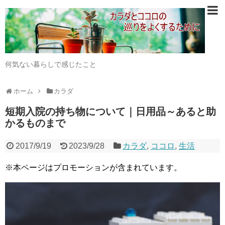
何気ない暮らしで感じたこと
ホーム
カラダ
短期入院の持ち物について｜日用品～あると助
かるものまで
2017/9/19
2023/9/28
カラダ
,
ココロ
,
生活
※本ページはプロモーションが含まれています。