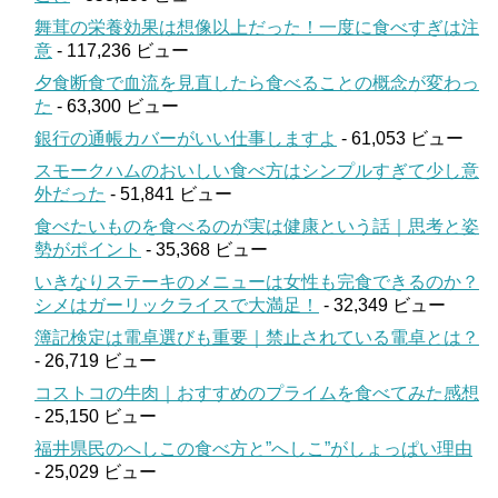
舞茸の栄養効果は想像以上だった！一度に食べすぎは注
意
- 117,236 ビュー
夕食断食で血流を見直したら食べることの概念が変わっ
た
- 63,300 ビュー
銀行の通帳カバーがいい仕事しますよ
- 61,053 ビュー
スモークハムのおいしい食べ方はシンプルすぎて少し意
外だった
- 51,841 ビュー
食べたいものを食べるのが実は健康という話｜思考と姿
勢がポイント
- 35,368 ビュー
いきなりステーキのメニューは女性も完食できるのか？
シメはガーリックライスで大満足！
- 32,349 ビュー
簿記検定は電卓選びも重要｜禁止されている電卓とは？
- 26,719 ビュー
コストコの牛肉｜おすすめのプライムを食べてみた感想
- 25,150 ビュー
福井県民のへしこの食べ方と”へしこ”がしょっぱい理由
- 25,029 ビュー