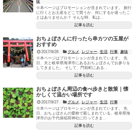
味
※本ページはプロモーションが含まれています。 旅行
に行くとお土産をどこで買うか、何にするか迷ったこ
とはありませんか？ そんな時、私は...
記事を読む
おちょぼさんに行ったら串カツの玉屋が
おすすめ
2017/9/28
グルメ
,
レジャー
,
生活
,
行事
,
趣味
※本ページはプロモーションが含まれています。 先
日、夫と岐阜県海津市にあるおちょぼさんでお参りを
してきました。 そして、門前町にある...
記事を読む
おちょぼさん周辺の食べ歩きと散策｜懐
かしくて温かい場所です
2017/9/27
グルメ
,
レジャー
,
生活
,
行事
※本ページはプロモーションが含まれています。 先
日、おちょぼさんの愛称で親しまれている、岐阜県海
津市のお千代保稲荷神社に行ってきま...
記事を読む