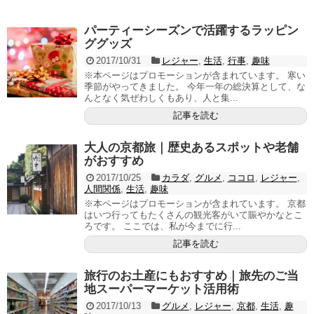
パーティーシーズンで活躍するラッピン
ググッズ
2017/10/31
レジャー
,
生活
,
行事
,
趣味
※本ページはプロモーションが含まれています。 寒い
季節がやってきました。 今年一年の総決算として、な
んとなく気ぜわしくもあり、人と集...
記事を読む
大人の京都旅｜歴史あるスポットや老舗
がおすすめ
2017/10/25
カラダ
,
グルメ
,
ココロ
,
レジャー
,
人間関係
,
生活
,
趣味
※本ページはプロモーションが含まれています。 京都
はいつ行ってもたくさんの観光客がいて賑やかなとこ
ろです。 ここでは、私が今までに行...
記事を読む
旅行のお土産にもおすすめ｜旅先のご当
地スーパーマーケット活用術
2017/10/13
グルメ
,
レジャー
,
京都
,
生活
,
趣