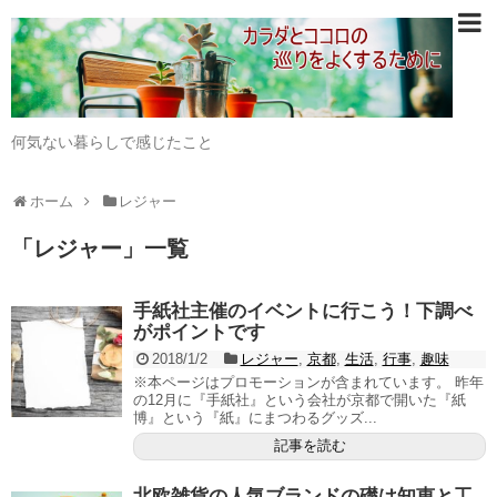
何気ない暮らしで感じたこと
ホーム
レジャー
「
レジャー
」
一覧
手紙社主催のイベントに行こう！下調べ
がポイントです
2018/1/2
レジャー
,
京都
,
生活
,
行事
,
趣味
※本ページはプロモーションが含まれています。 昨年
の12月に『手紙社』という会社が京都で開いた『紙
博』という『紙』にまつわるグッズ...
記事を読む
北欧雑貨の人気ブランドの礎は知恵と工