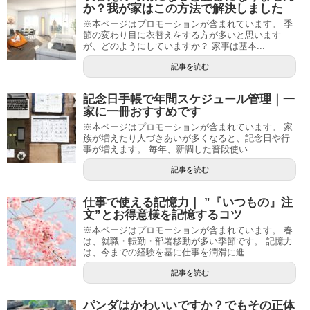
か？我が家はこの方法で解決しました
※本ページはプロモーションが含まれています。 季
節の変わり目に衣替えをする方が多いと思います
が、どのようにしていますか？ 家事は基本...
記事を読む
記念日手帳で年間スケジュール管理｜一
家に一冊おすすめです
※本ページはプロモーションが含まれています。 家
族が増えたり人づきあいが多くなると、記念日や行
事が増えます。 毎年、新調した普段使い...
記事を読む
仕事で使える記憶力｜ ”『いつもの』注
文”とお得意様を記憶するコツ
※本ページはプロモーションが含まれています。 春
は、就職・転勤・部署移動が多い季節です。 記憶力
は、今までの経験を基に仕事を潤滑に進...
記事を読む
パンダはかわいいですか？でもその正体