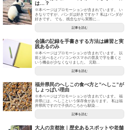
は…？
※本ページはプロモーションが含まれています。 い
きなりですが、パンダは好きですか？ 私はパンダが
好きです。 でも、残念ながら実際に...
記事を読む
会議の記録を手書きする方法は練習と実
践あるのみ
※本ページはプロモーションが含まれています。 以
前と比べるとパソコンやスマホの普及で字を書くと
いう機会が少なくなりました。 元勤...
記事を読む
福井県民のへしこの食べ方と”へしこ”が
しょっぱい理由
※本ページはプロモーションが含まれています。 福
井県には、へしこという保存食があります。 私は福
井県民ですので子供のころから馴染...
記事を読む
大人の京都旅｜歴史あるスポットや老舗