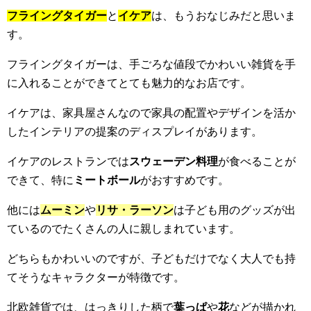
フライングタイガー
と
イケア
は、もうおなじみだと思いま
す。
フライングタイガーは、手ごろな値段でかわいい雑貨を手
に入れることができてとても魅力的なお店です。
イケアは、家具屋さんなので家具の配置やデザインを活か
したインテリアの提案のディスプレイがあります。
イケアのレストランでは
スウェーデン料理
が食べることが
できて、特に
ミートボール
がおすすめです。
他には
ムーミン
や
リサ・ラーソン
は子ども用のグッズが出
ているのでたくさんの人に親しまれています。
どちらもかわいいのですが、子どもだけでなく大人でも持
てそうなキャラクターが特徴です。
北欧雑貨では、はっきりした柄で
葉っぱ
や
花
などが描かれ