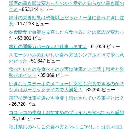
漢字の書き順は変わったのか？意外と知らない書き順の
こと
- 853,144 ビュー
舞茸の栄養効果は想像以上だった！一度に食べすぎは注
意
- 117,238 ビュー
夕食断食で血流を見直したら食べることの概念が変わっ
た
- 63,301 ビュー
銀行の通帳カバーがいい仕事しますよ
- 61,059 ビュー
スモークハムのおいしい食べ方はシンプルすぎて少し意
外だった
- 51,847 ビュー
食べたいものを食べるのが実は健康という話｜思考と姿
勢がポイント
- 35,369 ビュー
いきなりステーキのメニューは女性も完食できるのか？
シメはガーリックライスで大満足！
- 32,350 ビュー
簿記検定は電卓選びも重要｜禁止されている電卓とは？
- 26,720 ビュー
コストコの牛肉｜おすすめのプライムを食べてみた感想
- 25,150 ビュー
福井県民のへしこの食べ方と”へしこ”がしょっぱい理由