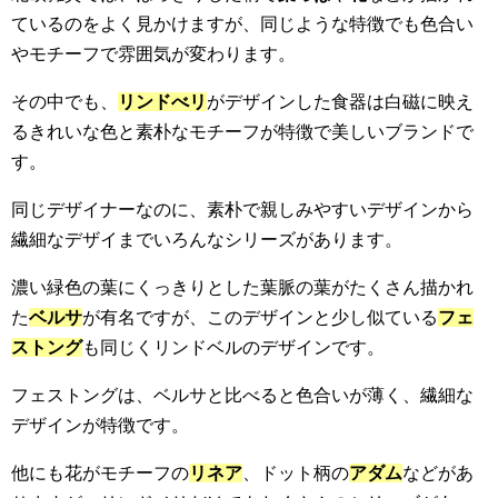
ているのをよく見かけますが、同じような特徴でも色合い
やモチーフで雰囲気が変わります。
その中でも、
リンドべリ
がデザインした食器は白磁に映え
るきれいな色と素朴なモチーフが特徴で美しいブランドで
す。
同じデザイナーなのに、素朴で親しみやすいデザインから
繊細なデザイまでいろんなシリーズがあります。
濃い緑色の葉にくっきりとした葉脈の葉がたくさん描かれ
た
ベルサ
が有名ですが、このデザインと少し似ている
フェ
ストング
も同じくリンドベルのデザインです。
フェストングは、ベルサと比べると色合いが薄く、繊細な
デザインが特徴です。
他にも花がモチーフの
リネア
、ドット柄の
アダム
などがあ