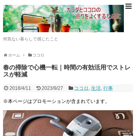
何気ない暮らしで感じたこと
ホーム
ココロ
春の掃除で心機一転｜時間の有効活用でストレ
スが軽減
2018/4/11
2023/9/27
ココロ
,
生活
,
行事
※本ページはプロモーションが含まれています。