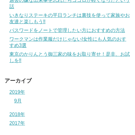
過去の嫌な出来事を忘れたらココロが軽くなったという
話
いきなりステーキの平日ランチは裏技を使って家族やお
友達と楽しもう‼
パスワードをノートで管理したい方におすすめの方法
ワークマンは作業服だけじゃない!女性にも人気のおす
すめ3選
東京のかりんとう御三家の味をお取り寄せ！是非、お試
しを‼
アーカイブ
2019年
9月
2018年
2017年