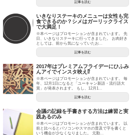
記事を読む
いきなりステーキのメニューは女性も完
食できるのか？シメはガーリックライス
で大満足！
※本ページはプロモーションが含まれています。 先
日、いきなりステーキに行ってきました。 お肉好き
としては、前から気になっていたお...
記事を読む
2017年はプレミアムフライデーにひふみ
んアイでインスタ映え⁉
※本ページはプロモーションが含まれています。 毎
年、12月1日になると「ユーキャン新語・流行語大
賞」が発表されます。 もし、12月1...
記事を読む
会議の記録を手書きする方法は練習と実
践あるのみ
※本ページはプロモーションが含まれています。 以
前と比べるとパソコンやスマホの普及で字を書くと
いう機会が少なくなりました。 元勤...