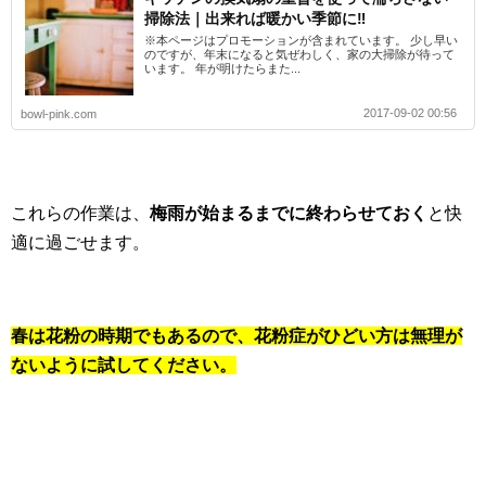
掃除法｜出来れば暖かい季節に‼
※本ページはプロモーションが含まれています。 少し早い
のですが、年末になると気ぜわしく、家の大掃除が待って
います。 年が明けたらまた...
2017-09-02 00:56
bowl-pink.com
これらの作業は、
梅雨が始まるまでに終わらせておく
と快
適に過ごせます。
春は花粉の時期でもあるので、花粉症がひどい方は無理が
ないように試してください。