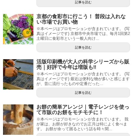
記事を読む
京都の食彩市に行こう！ 普段は入れな
い市場でお買い物
※本ページはプロモーションが含まれています。 (写
真はイメージです) 京都市中央市場では、毎月1回第2
土曜日に食彩市という一般人向け...
記事を読む
活版印刷機が大人の科学シリーズから販
売｜好評で今年は増版も‼
※本ページはプロモーションが含まれています。 (写
真はイメージです) 最近は便利な物が多いと感じます
が、昔に流行ったものや定番だった...
記事を読む
お餅の簡単アレンジ｜電子レンジを使っ
て市販のお餅をモチモチに！
※本ページはプロモーションが含まれています。 我
が家は、お餅が好きなのでお正月は特によく食べま
す。 お餅が余って困るという話を時々聞...