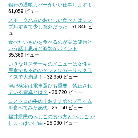
銀行の通帳カバーがいい仕事しますよ
-
61,059 ビュー
スモークハムのおいしい食べ方はシン
プルすぎて少し意外だった
- 51,846 ビ
ュー
食べたいものを食べるのが実は健康と
いう話｜思考と姿勢がポイント
-
35,369 ビュー
いきなりステーキのメニューは女性も
完食できるのか？シメはガーリックラ
イスで大満足！
- 32,350 ビュー
簿記検定は電卓選びも重要｜禁止され
ている電卓とは？
- 26,720 ビュー
コストコの牛肉｜おすすめのプライム
を食べてみた感想
- 25,150 ビュー
福井県民のへしこの食べ方と”へしこ”が
しょっぱい理由
- 25,030 ビュー