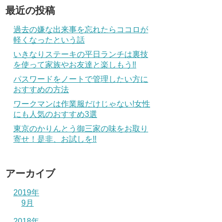
最近の投稿
過去の嫌な出来事を忘れたらココロが
軽くなったという話
いきなりステーキの平日ランチは裏技
を使って家族やお友達と楽しもう‼
パスワードをノートで管理したい方に
おすすめの方法
ワークマンは作業服だけじゃない!女性
にも人気のおすすめ3選
東京のかりんとう御三家の味をお取り
寄せ！是非、お試しを‼
アーカイブ
2019年
9月
2018年