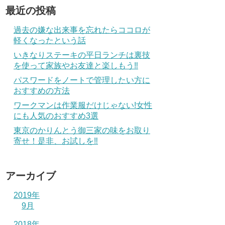
最近の投稿
過去の嫌な出来事を忘れたらココロが
軽くなったという話
いきなりステーキの平日ランチは裏技
を使って家族やお友達と楽しもう‼
パスワードをノートで管理したい方に
おすすめの方法
ワークマンは作業服だけじゃない!女性
にも人気のおすすめ3選
東京のかりんとう御三家の味をお取り
寄せ！是非、お試しを‼
アーカイブ
2019年
9月
2018年