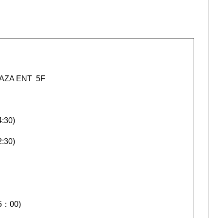
A ENT 5F
30)
:30)
5：00)