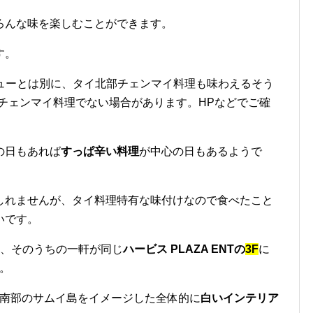
ろんな味を楽しむことができます。
す。
ニューとは別に、タイ北部チェンマイ料理も味わえるそう
チェンマイ料理でない場合があります。HPなどでご確
の日もあれば
すっぱ辛い料理
が中心の日もあるようで
しれませんが、タイ料理特有な味付けなので食べたこと
いです。
り、そのうちの一軒が同じ
ハービス PLAZA ENTの
3F
に
。
イ南部のサムイ島をイメージした全体的に
白いインテリア