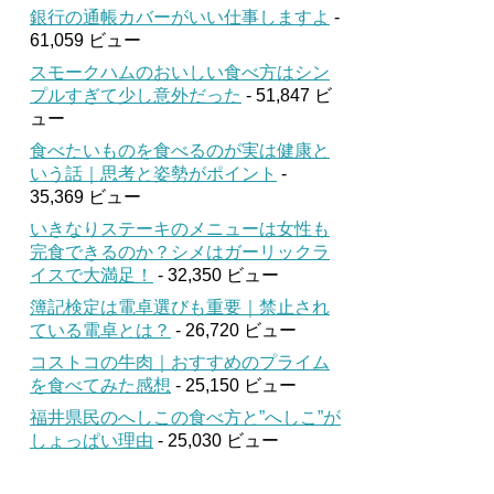
銀行の通帳カバーがいい仕事しますよ
-
61,059 ビュー
スモークハムのおいしい食べ方はシン
プルすぎて少し意外だった
- 51,847 ビ
ュー
食べたいものを食べるのが実は健康と
いう話｜思考と姿勢がポイント
-
35,369 ビュー
いきなりステーキのメニューは女性も
完食できるのか？シメはガーリックラ
イスで大満足！
- 32,350 ビュー
簿記検定は電卓選びも重要｜禁止され
ている電卓とは？
- 26,720 ビュー
コストコの牛肉｜おすすめのプライム
を食べてみた感想
- 25,150 ビュー
福井県民のへしこの食べ方と”へしこ”が
しょっぱい理由
- 25,030 ビュー