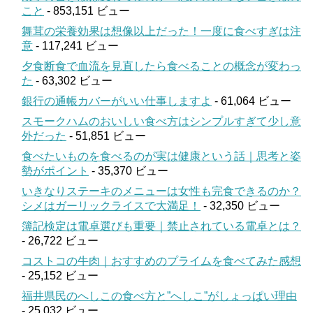
こと
- 853,151 ビュー
舞茸の栄養効果は想像以上だった！一度に食べすぎは注
意
- 117,241 ビュー
夕食断食で血流を見直したら食べることの概念が変わっ
た
- 63,302 ビュー
銀行の通帳カバーがいい仕事しますよ
- 61,064 ビュー
スモークハムのおいしい食べ方はシンプルすぎて少し意
外だった
- 51,851 ビュー
食べたいものを食べるのが実は健康という話｜思考と姿
勢がポイント
- 35,370 ビュー
いきなりステーキのメニューは女性も完食できるのか？
シメはガーリックライスで大満足！
- 32,350 ビュー
簿記検定は電卓選びも重要｜禁止されている電卓とは？
- 26,722 ビュー
コストコの牛肉｜おすすめのプライムを食べてみた感想
- 25,152 ビュー
福井県民のへしこの食べ方と”へしこ”がしょっぱい理由
- 25,032 ビュー