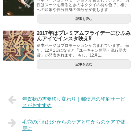
性はスーツを着るときのネクタイの柄や色で、相手
への印象や自分自身の気分が変化します...
記事を読む
2017年はプレミアムフライデーにひふみ
んアイでインスタ映え⁉
※本ページはプロモーションが含まれています。 毎
年、12月1日になると「ユーキャン新語・流行語大
賞」が発表されます。 もし、12月1...
記事を読む
年賀状の需要移り変わり｜郵便局の印刷サービ
スがおすすめ
毛穴の汚れは外からのケアと中からのケアで健
康に