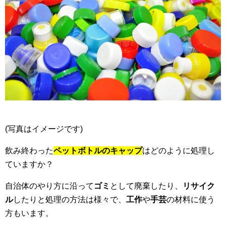
(写真はイメージです)
飲み終わった
ペットボトルのキャップ
はどのように処理し
ていますか？
自治体のやり方に沿って
ゴミ
として廃棄したり、
リサイク
ル
したりと処理の方法は様々で、
工作
や
手芸
の材料に使う
方もいます。