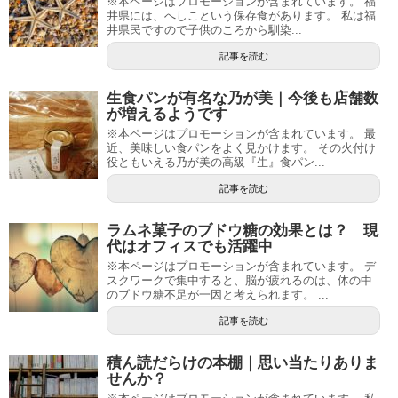
※本ページはプロモーションが含まれています。 福
井県には、へしこという保存食があります。 私は福
井県民ですので子供のころから馴染...
記事を読む
生食パンが有名な乃が美｜今後も店舗数
が増えるようです
※本ページはプロモーションが含まれています。 最
近、美味しい食パンをよく見かけます。 その火付け
役ともいえる乃が美の高級『生』食パン...
記事を読む
ラムネ菓子のブドウ糖の効果とは？ 現
代はオフィスでも活躍中
※本ページはプロモーションが含まれています。 デ
スクワークで集中すると、脳が疲れるのは、体の中
のブドウ糖不足が一因と考えられます。 ...
記事を読む
積ん読だらけの本棚｜思い当たりありま
せんか？