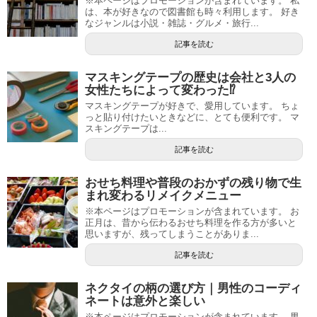
※本ページはプロモーションが含まれています。 私
は、本が好きなので図書館も時々利用します。 好き
なジャンルは小説・雑誌・グルメ・旅行...
記事を読む
マスキングテープの歴史は会社と3人の
女性たちによって変わった⁉
マスキングテープが好きで、愛用しています。 ちょ
っと貼り付けたいときなどに、とても便利です。 マ
スキングテープは...
記事を読む
おせち料理や普段のおかずの残り物で生
まれ変わるリメイクメニュー
※本ページはプロモーションが含まれています。 お
正月は、昔から伝わるおせち料理を作る方が多いと
思いますが、残ってしまうことがありま...
記事を読む
ネクタイの柄の選び方｜男性のコーディ
ネートは意外と楽しい
※本ページはプロモーションが含まれています。 男