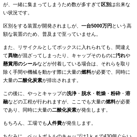
が、一緒に集まってしまうため数が多すぎて
区別
は出来な
い状況です。
区別をする装置が開発されましが、
一台5000万円
という高
額な装置のため、普及まで至っていません。
また、リサイクルとしてボックスに入れられても、間違え
て
異物
が混ざってしまったり、キャップそのものに
汚れ
や
懸賞用のシール
などが付着している場合は、それらを取り
除く手間や機械を動かす際に大量の
燃料
が必要で、同時に
大量の
二酸化炭素
が排出されます。
この後に、やっとキャップの
洗浄
・
脱水
・
乾燥
・
粉砕
・
溶
融
などの工程が行われますが、ここでも大量の
燃料
が必要
であり、同時に大量の
二酸化炭素
が発生します。
もちろん、工場でも
人件費
が発生します。
ちなみに、ペットボトルのキャップは1ｋｇで430個ぐらい