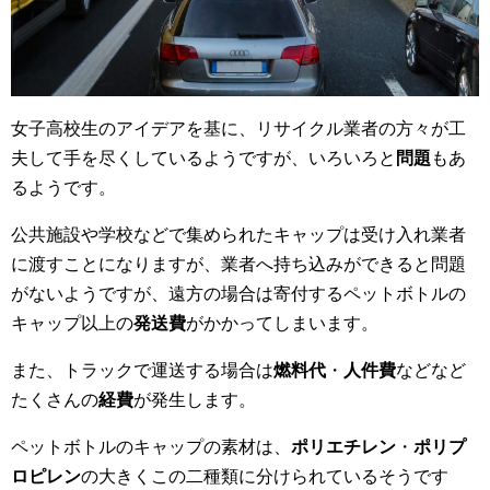
女子高校生のアイデアを基に、リサイクル業者の方々が工
夫して手を尽くしているようですが、いろいろと
問題
もあ
るようです。
公共施設や学校などで集められたキャップは受け入れ業者
に渡すことになりますが、業者へ持ち込みができると問題
がないようですが、遠方の場合は寄付するペットボトルの
キャップ以上の
発送費
がかかってしまいます。
また、トラックで運送する場合は
燃料代
・
人件費
などなど
たくさんの
経費
が発生します。
ペットボトルのキャップの素材は、
ポリエチレン
・
ポリプ
ロピレン
の大きくこの二種類に分けられているそうです